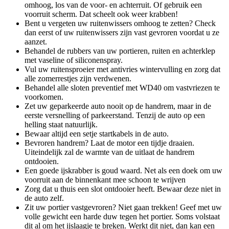
omhoog, los van de voor- en achterruit. Of gebruik een
voorruit scherm. Dat scheelt ook weer krabben!
Bent u vergeten uw ruitenwissers omhoog te zetten? Check
dan eerst of uw ruitenwissers zijn vast gevroren voordat u ze
aanzet.
Behandel de rubbers van uw portieren, ruiten en achterklep
met vaseline of siliconenspray.
Vul uw ruitensproeier met antivries wintervulling en zorg dat
alle zomerrestjes zijn verdwenen.
Behandel alle sloten preventief met WD40 om vastvriezen te
voorkomen.
Zet uw geparkeerde auto nooit op de handrem, maar in de
eerste versnelling of parkeerstand. Tenzij de auto op een
helling staat natuurlijk.
Bewaar altijd een setje startkabels in de auto.
Bevroren handrem? Laat de motor een tijdje draaien.
Uiteindelijk zal de warmte van de uitlaat de handrem
ontdooien.
Een goede ijskrabber is goud waard. Net als een doek om uw
voorruit aan de binnenkant mee schoon te wrijven
Zorg dat u thuis een slot ontdooier heeft. Bewaar deze niet in
de auto zelf.
Zit uw portier vastgevroren? Niet gaan trekken! Geef met uw
volle gewicht een harde duw tegen het portier. Soms volstaat
dit al om het ijslaagje te breken. Werkt dit niet, dan kan een