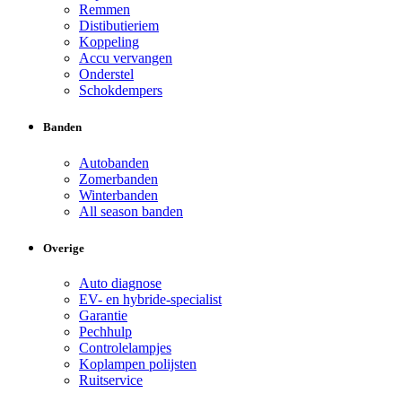
Remmen
Distibutieriem
Koppeling
Accu vervangen
Onderstel
Schokdempers
Banden
Autobanden
Zomerbanden
Winterbanden
All season banden
Overige
Auto diagnose
EV- en hybride-specialist
Garantie
Pechhulp
Controlelampjes
Koplampen polijsten
Ruitservice