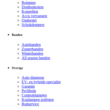
Remmen
Distibutieriem
Koppeling
Accu vervangen
Onderstel
Schokdempers
Banden
Autobanden
Zomerbanden
Winterbanden
All season banden
Overige
Auto diagnose
EV- en hybride-specialist
Garantie
Pechhulp
Controlelampjes
Koplampen polijsten
Ruitservice