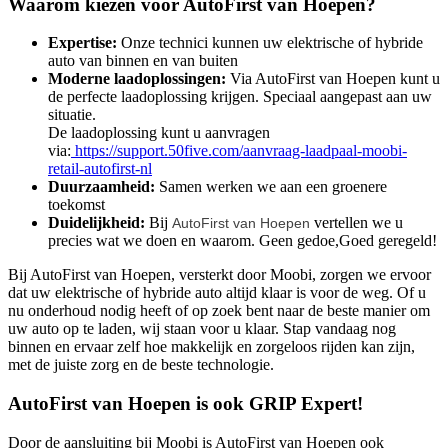
Waarom kiezen voor AutoFirst van Hoepen?
Expertise:
Onze technici kunnen uw elektrische of hybride
auto van binnen en van buiten
Moderne laadoplossingen:
Via AutoFirst van Hoepen kunt u
de perfecte laadoplossing krijgen. Speciaal aangepast aan uw
situatie.
De laadoplossing kunt u aanvragen
via:
https://support.50five.com/aanvraag-laadpaal-moobi-
retail-autofirst-nl
Duurzaamheid:
Samen werken we aan een groenere
toekomst
Duidelijkheid:
Bij
vertellen we u
AutoFirst van Hoepen
precies wat we doen en waarom. Geen gedoe,Goed geregeld!
Bij AutoFirst van Hoepen, versterkt door Moobi, zorgen we ervoor
dat uw elektrische of hybride auto altijd klaar is voor de weg. Of u
nu onderhoud nodig heeft of op zoek bent naar de beste manier om
uw auto op te laden, wij staan voor u klaar. Stap vandaag nog
binnen en ervaar zelf hoe makkelijk en zorgeloos rijden kan zijn,
met de juiste zorg en de beste technologie.
AutoFirst van Hoepen is ook GRIP Expert!
Door de aansluiting bij Moobi is AutoFirst van Hoepen ook