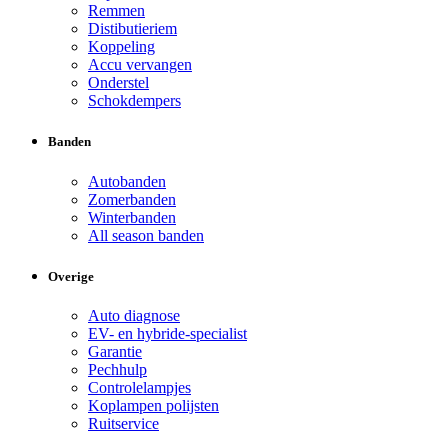
Remmen
Distibutieriem
Koppeling
Accu vervangen
Onderstel
Schokdempers
Banden
Autobanden
Zomerbanden
Winterbanden
All season banden
Overige
Auto diagnose
EV- en hybride-specialist
Garantie
Pechhulp
Controlelampjes
Koplampen polijsten
Ruitservice