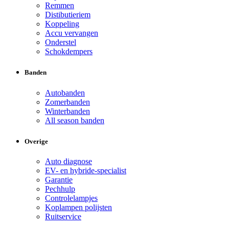
Remmen
Distibutieriem
Koppeling
Accu vervangen
Onderstel
Schokdempers
Banden
Autobanden
Zomerbanden
Winterbanden
All season banden
Overige
Auto diagnose
EV- en hybride-specialist
Garantie
Pechhulp
Controlelampjes
Koplampen polijsten
Ruitservice