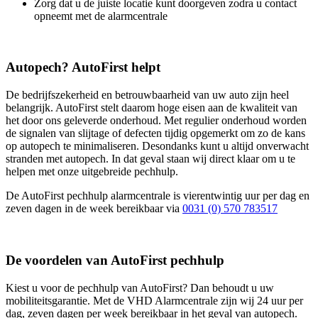
Zorg dat u de juiste locatie kunt doorgeven zodra u contact
opneemt met de alarmcentrale
Autopech? AutoFirst helpt
De bedrijfszekerheid en betrouwbaarheid van uw auto zijn heel
belangrijk. AutoFirst stelt daarom hoge eisen aan de kwaliteit van
het door ons geleverde onderhoud. Met regulier onderhoud worden
de signalen van slijtage of defecten tijdig opgemerkt om zo de kans
op autopech te minimaliseren. Desondanks kunt u altijd onverwacht
stranden met autopech. In dat geval staan wij direct klaar om u te
helpen met onze uitgebreide pechhulp.
De AutoFirst pechhulp alarmcentrale is vierentwintig uur per dag en
zeven dagen in de week bereikbaar via
0031 (0) 570 783517
De voordelen van AutoFirst pechhulp
Kiest u voor de pechhulp van AutoFirst? Dan behoudt u uw
mobiliteitsgarantie. Met de VHD Alarmcentrale zijn wij 24 uur per
dag, zeven dagen per week bereikbaar in het geval van autopech.