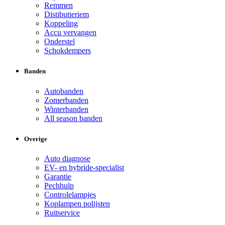
Remmen
Distibutieriem
Koppeling
Accu vervangen
Onderstel
Schokdempers
Banden
Autobanden
Zomerbanden
Winterbanden
All season banden
Overige
Auto diagnose
EV- en hybride-specialist
Garantie
Pechhulp
Controlelampjes
Koplampen polijsten
Ruitservice