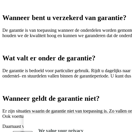
Wanneer bent u verzekerd van garantie?
De garantie is van toepassing wanneer de onderdelen worden gemonte
houden we de kwaliteit hoog en kunnen we garanderen dat de onderdele
Wat valt er onder de garantie?
De garantie is bedoeld voor particulier gebruik. Rijdt u dagelijks n
onderstel- en stuurdelen vallen binnen de garantieperiode. U kunt dus r
Wanneer geldt de garantie niet?
Er zijn situaties waarin de garantie niet van toepassing is. Zo vallen 
Ook voertuigen die worden ingezet voor rally’s, races of andere compet
Daarnaast vervalt de garantie wanneer er sprake is van verkeerd gebr
We value your privacy