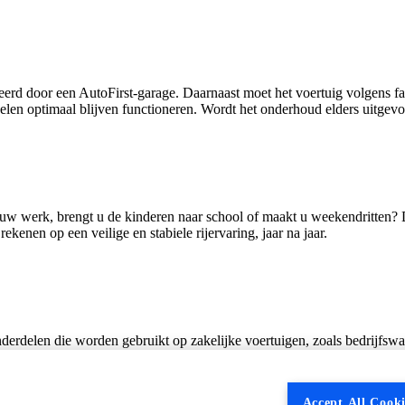
erd door een AutoFirst‑garage. Daarnaast moet het voertuig volgens f
n optimaal blijven functioneren. Wordt het onderhoud elders uitgevoer
aar uw werk, brengt u de kinderen naar school of maakt u weekendritten
ekenen op een veilige en stabiele rijervaring, jaar na jaar.
onderdelen die worden gebruikt op zakelijke voertuigen, zoals bedrijfswag
itieve of recreatieve activiteiten komen niet in aanmerking voor garant
uik, misbruik of onvoldoende onderhoud. Goed onderhoud blijft dus ess
Accept All Cooki